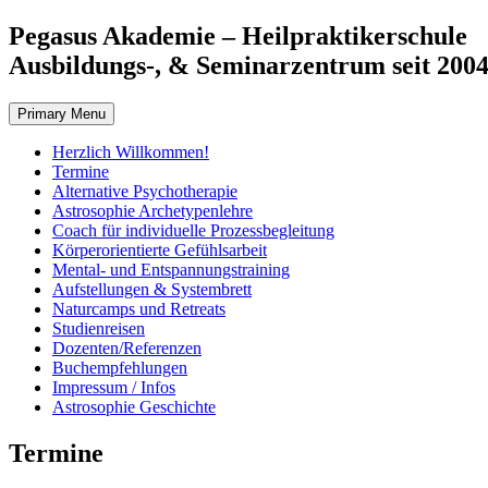
Skip
Pegasus Akademie – Heilpraktikerschule
to
Ausbildungs-, & Seminarzentrum seit 200
content
Primary Menu
Herzlich Willkommen!
Termine
Alternative Psychotherapie
Astrosophie Archetypenlehre
Coach für individuelle Prozessbegleitung
Körperorientierte Gefühlsarbeit
Mental- und Entspannungstraining
Aufstellungen & Systembrett
Naturcamps und Retreats
Studienreisen
Dozenten/Referenzen
Buchempfehlungen
Impressum / Infos
Astrosophie Geschichte
Termine