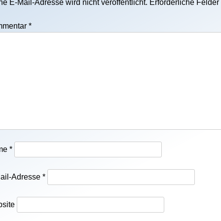
e E-Mail-Adresse wird nicht veröffentlicht.
Erforderliche Felder
mmentar
*
me
*
ail-Adresse
*
site