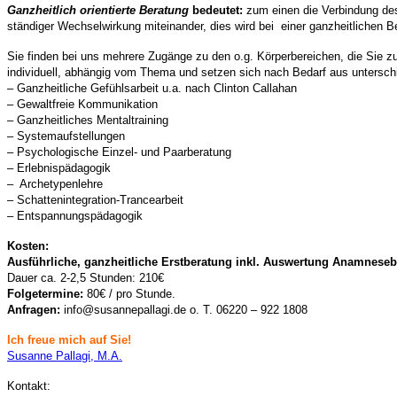
Ganzheitlich orientierte Beratung
bedeutet:
zum einen die Verbindung de
ständiger Wechselwirkung miteinander, dies wird bei einer ganzheitlichen B
Sie finden bei uns mehrere Zugänge zu den o.g. Körperbereichen, die Sie zu
individuell, abhängig vom Thema und setzen sich nach Bedarf aus unters
– Ganzheitliche Gefühlsarbeit u.a. nach Clinton Callahan
– Gewaltfreie Kommunikation
– Ganzheitliches Mentaltraining
– Systemaufstellungen
– Psychologische Einzel- und Paarberatung
– Erlebnispädagogik
– Archetypenlehre
– Schattenintegration-Trancearbeit
– Entspannungspädagogik
Kosten:
Ausführliche, ganzheitliche Erstberatung inkl. Auswertung Anamnese
Dauer ca. 2-2,5 Stunden: 210€
Folgetermine:
80€ / pro Stunde.
Anfragen:
info@susannepallagi.de o. T. 06220 – 922 1808
Ich freue mich auf Sie!
Susanne Pallagi, M.A.
Kontakt: