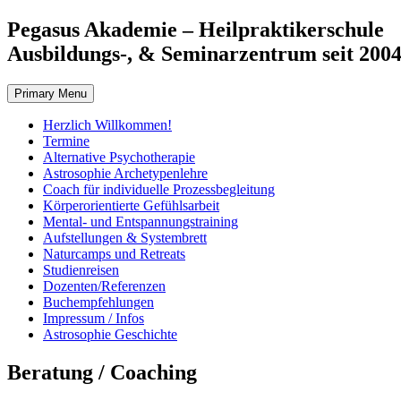
Skip
Pegasus Akademie – Heilpraktikerschule
to
Ausbildungs-, & Seminarzentrum seit 200
content
Primary Menu
Herzlich Willkommen!
Termine
Alternative Psychotherapie
Astrosophie Archetypenlehre
Coach für individuelle Prozessbegleitung
Körperorientierte Gefühlsarbeit
Mental- und Entspannungstraining
Aufstellungen & Systembrett
Naturcamps und Retreats
Studienreisen
Dozenten/Referenzen
Buchempfehlungen
Impressum / Infos
Astrosophie Geschichte
Beratung / Coaching