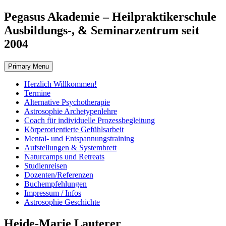
Skip
Pegasus Akademie – Heilpraktikerschule
to
Ausbildungs-, & Seminarzentrum seit
content
2004
Primary Menu
Herzlich Willkommen!
Termine
Alternative Psychotherapie
Astrosophie Archetypenlehre
Coach für individuelle Prozessbegleitung
Körperorientierte Gefühlsarbeit
Mental- und Entspannungstraining
Aufstellungen & Systembrett
Naturcamps und Retreats
Studienreisen
Dozenten/Referenzen
Buchempfehlungen
Impressum / Infos
Astrosophie Geschichte
Heide-Marie Lauterer