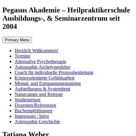
Skip
Pegasus Akademie – Heilpraktikerschule
to
Ausbildungs-, & Seminarzentrum seit
content
2004
Primary Menu
Herzlich Willkommen!
Termine
Alternative Psychotherapie
Astrosophie Archetypenlehre
Coach für individuelle Prozessbegleitung
Körperorientierte Gefühlsarbeit
Mental- und Entspannungstraining
Aufstellungen & Systembrett
Naturcamps und Retreats
Studienreisen
Dozenten/Referenzen
Buchempfehlungen
Impressum / Infos
Astrosophie Geschichte
Tatjana Weber