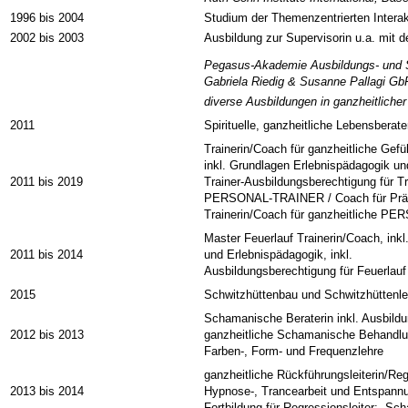
1996 bis 2004
Studium der Themenzentrierten Interak
2002 bis 2003
Ausbildung zur Supervisorin u.a. mit 
Pegasus-Akademie Ausbildungs- und Se
Gabriela Riedig & Susanne Pallagi G
diverse Ausbildungen in ganzheitliche
2011
Spirituelle, ganzheitliche Lebensberate
Trainerin/Coach für ganzheitliche Gefü
inkl. Grundlagen Erlebnispädagogik u
2011 bis 2019
Trainer-Ausbildungsberechtigung für Tr
PERSONAL-TRAINER / Coach für Präs
Trainerin/Coach für ganzheitlich
Master Feuerlauf Trainerin/Coach, ink
2011 bis 2014
und Erlebnispädagogik, inkl.
Ausbildungsberechtigung für Feuerlauf 
2015
Schwitzhüttenbau und Schwitzhüttenleit
Schamanische Beraterin inkl. Ausbild
2012 bis 2013
ganzheitliche Schamanische Behandlun
Farben-, Form- und Frequenzlehre
ganzheitliche Rückführungsleiterin/Reg
2013 bis 2014
Hypnose-, Trancearbeit und Entspannu
Fortbildung für Regressionsleiter: „Sc