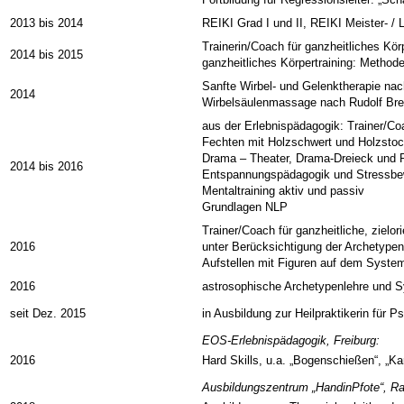
2013 bis 2014
REIKI Grad I und II, REIKI Meister- /
Trainerin/Coach für ganzheitliches Kö
2014 bis 2015
ganzheitliches Körpertraining: Metho
Sanfte Wirbel- und Gelenktherapie nac
2014
Wirbelsäulenmassage nach Rudolf Br
aus der Erlebnispädagogik: Trainer/Coa
Fechten mit Holzschwert und Holzsto
Drama – Theater, Drama-Dreieck und R
2014 bis 2016
Entspannungspädagogik und Stressbe
Mentaltraining aktiv und passiv
Grundlagen NLP
Trainer/Coach für ganzheitliche, zielor
2016
unter Berücksichtigung der Archetypen
Aufstellen mit Figuren auf dem System
2016
astrosophische Archetypenlehre und 
seit Dez. 2015
in Ausbildung zur Heilpraktikerin für P
EOS-Erlebnispädagogik, Freiburg:
2016
Hard Skills, u.a. „Bogenschießen“, „Kan
Ausbildungszentrum „HandinPfote“, Ra